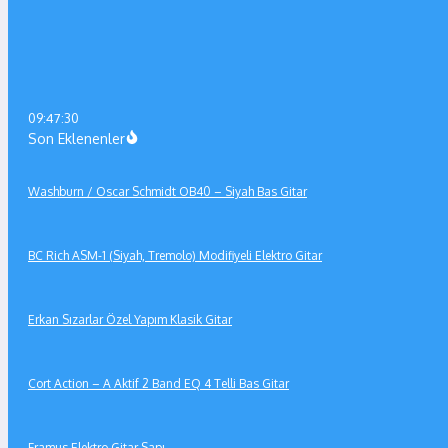
09:47:30
Son Eklenenler
Washburn / Oscar Schmidt OB40 – Siyah Bas Gitar
BC Rich ASM-1 (Siyah, Tremolo) Modifiyeli Elektro Gitar
Erkan Sızarlar Özel Yapım Klasik Gitar
Cort Action – A Aktif 2 Band EQ 4 Telli Bas Gitar
Framus Elektro Gitar Sapı