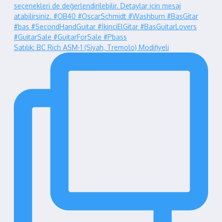
Satılık: BC Rich ASM-1 (Siyah, Tremolo) Modifiyeli