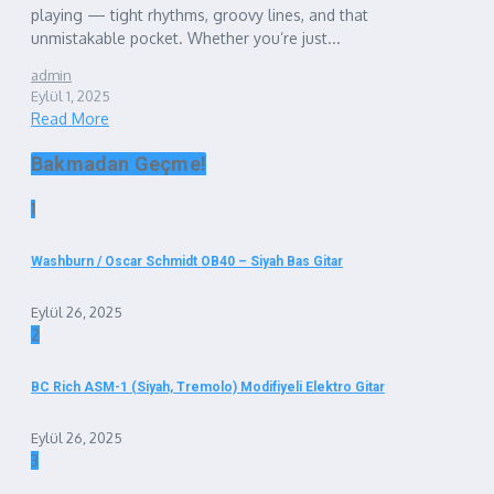
playing — tight rhythms, groovy lines, and that
unmistakable pocket. Whether you’re just...
admin
Eylül 1, 2025
Read More
Bakmadan Geçme!
1
Washburn / Oscar Schmidt OB40 – Siyah Bas Gitar
Eylül 26, 2025
2
BC Rich ASM-1 (Siyah, Tremolo) Modifiyeli Elektro Gitar
Eylül 26, 2025
3